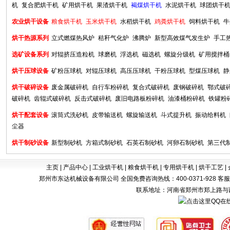
机
复合肥烘干机
矿用烘干机
果渣烘干机
褐煤烘干机
水泥烘干机
球团烘干
农业烘干设备
粮食烘干机
玉米烘干机
水稻烘干机
鸡粪烘干机
饲料烘干机
牛
烘干热源系列
立式燃煤热风炉
秸秆气化炉
沸腾炉
新型高效煤气发生炉
手工
选矿设备系列
对辊挤压造粒机
球磨机
浮选机
磁选机
螺旋分级机
矿用搅拌桶
烘干压球设备
矿粉压球机
对辊压球机
高压压球机
干粉压球机
型煤压球机
静
烘干破碎设备
废金属破碎机
自行车粉碎机
复合式破碎机
废钢破碎机
鄂式破
破碎机
齿辊式破碎机
反击式破碎机
废旧电路板粉碎机
油漆桶粉碎机
铁罐粉
烘干配套设备
滚筒式洗砂机
皮带输送机
螺旋输送机
斗式提升机
振动给料机
尘器
烘干制砂设备
新型制砂机
方箱式制砂机
石英石制砂机
河卵石制砂机
第三代
主页
|
产品中心
|
工业烘干机
|
粮食烘干机
|
专用烘干机
|
烘干工艺
|
郑州市东达机械设备有限公司 全国免费咨询热线：400-0371-928 客服电话：0371-
联系地址：河南省郑州市郑上路与西四