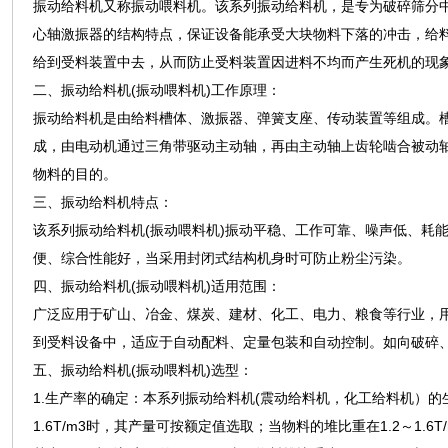
振动给料机又称振动喂料机。该系列振动给料机，是专为破碎筛分
心轴激振器的结构特点，保证设备能承受大块物料下落的冲击，给
给到受料装置中去，从而防止受料装置因进料不均而产生死机的现
二、振动给料机(振动喂料机)工作原理：
振动给料机是由给料槽体、激振器、弹簧支座、传动装置等组成。
成，由电动机通过三角带驱动主动轴，再由主动轴上齿轮啮合被动
物料的目的。
三、振动给料机特点：
该系列振动给料机(振动喂料机)振动平稳、工作可靠、噪声低、耗
便、综合性能好，当采用封闭式结构机身时可防止粉尘污染。
四、振动给料机(振动喂料机)适用范围：
广泛应用于矿山、冶金、煤炭、建材、化工、电力、粮食等行业，
到受料设备中，适应于自动配料、定量包装和自动控制。如向破碎
五、振动给料机(振动喂料机)选型：
1.生产率的确定：本系列振动给料机(震动给料机，化工给料机）的
1.6T/m3时，其产量可按额定值选取；当物料的堆比重在1.2～1.6T