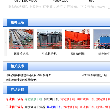
GZD-1300×4900
4900×1300
650
振动给料机
以上参数如有更新，恕不另行通知。正文来源：
www.hg
相关设备
机
螺旋输送机
斗式提升机
振动给料机
静电除
相关技术
»
振动给料机的控制及自动给料介绍...
»
槽式给料机的介绍
»
螺旋给料机的优势特色
产品导航
专业烘干设备
导热油烘干机
转鼓烘干机
转筒烘干机
网带式烘干机
滚筒烘干
工业烘干设备
间接复合干燥器
煤泥烘干机
木材烘干机
矿渣烘干机
粉煤灰烘