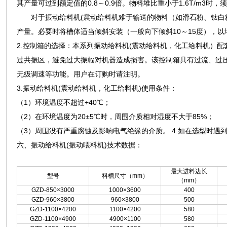
其产量可过到额定值的0.8～0.9倍。物料堆比重小于1.6T/m3
对于振动给料机(震动给料机难于输送的物料（如滑石粉、钛白粉
产量。必要时将槽体适当倾斜安装（一般向下倾斜10～15度），以
2.控制箱的选择：本系列振动给料机(震动给料机，化工给料机）
过共振区，避免过大振幅对机器造成损害。该控制箱具有过流、过
无级调速等功能。用户在订购时请注明。
3.振动给料机(震动给料机，化工给料机)使用条件：
（1）环境温度不超过+40℃；
（2）在环境温度为20±5℃时，周围介质相对湿度不大于85%；
（3）周围没有严重腐蚀及影响电气绝缘的介质。 4.如在选型时
六、振动给料机(振动喂料机)技术数据：
最大进料边长
型号
料槽尺寸（mm）
（mm）
GZD-850×3000
1000×3600
400
GZD-960×3800
960×3800
500
GZD-1100×4200
1100×4200
580
GZD-1100×4900
4900×1100
580