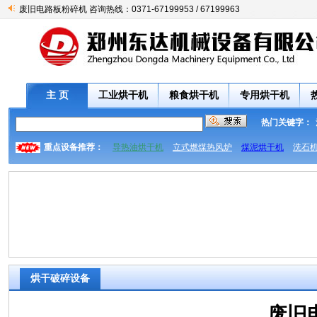
废旧电路板粉碎机 咨询热线：0371-67199953 / 67199963
主 页
工业烘干机
粮食烘干机
专用烘干机
热门关键字：
重点设备推荐：
导热油烘干机
立式燃煤热风炉
煤泥烘干机
洗石
烘干破碎设备
废旧