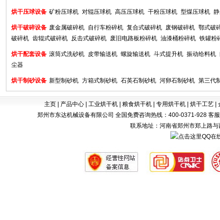
烘干压球设备
矿粉压球机
对辊压球机
高压压球机
干粉压球机
型煤压球机
静
烘干破碎设备
废金属破碎机
自行车粉碎机
复合式破碎机
废钢破碎机
鄂式破
破碎机
齿辊式破碎机
反击式破碎机
废旧电路板粉碎机
油漆桶粉碎机
铁罐粉
烘干配套设备
滚筒式洗砂机
皮带输送机
螺旋输送机
斗式提升机
振动给料机
尘器
烘干制砂设备
新型制砂机
方箱式制砂机
石英石制砂机
河卵石制砂机
第三代
主页
|
产品中心
|
工业烘干机
|
粮食烘干机
|
专用烘干机
|
烘干工艺
|
郑州市东达机械设备有限公司 全国免费咨询热线：400-0371-928 客服电话：0371-
联系地址：河南省郑州市郑上路与西四