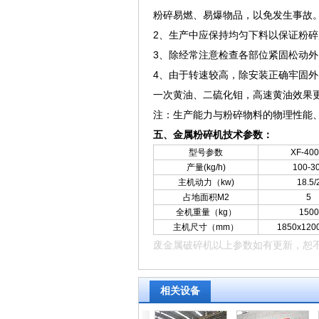
粉碎易燃、易爆物品，以免发生事故
2、生产中应保持均匀下料以保证粉
3、除经常注意检查各部位紧固松动外
4、由于转速较高，除安装正确牢固
一次黄油、二硫化钼，高速黄油效果
注：生产能力与粉碎物料的物理性能
五、金属粉碎机技术参数：
型号参数
XF-40
产量(kg/h)
100-3
主机动力（kw)
18.5/
占地面积M2
5
全机重量（kg）
1500
主机尺寸（mm）
1850x120
废金属破碎机
以上参数如有更新，恕
相关设备