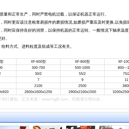
。
碎质量和正常生产，同时严禁电机过载，以保证机器正常运行。
，同时更应该注意检查易损件的磨损情况,如磨损严重应及时更换,以免损
外，同时应保持良好的润滑，以保持机器的正常运转。一般情况下轴承温度
更好。
、给料方式、进料粒度及组成等工况有关。
0型
XF-600型
XF-800型
XF-10
00
300-700
500-1000
800---
2
30/2
55/2
75/
7
9
11
2100
2500
380
0x920
2600x1600x1250
2900x2100x1500
3200x250
不另行通知。正文来源：
www.hgj8.com
，转载请注明出处。