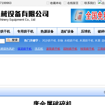
7199963
收藏本站
在线留言
联系我们
食烘干机
专用烘干机
热源设备
选矿设备
压球机
破碎
热门关键字：
河沙烘干机
衣物
水稻烘干机
木屑烘干机
木屑
选
式燃煤热风炉
煤泥烘干机
洗石机
滚筒烘干机
回转烘干机
转筒烘干机
三筒
废金属破碎机