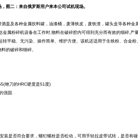
场，图二：来自俄罗斯用户来本公司试机现场。
盖及各种金属饮料罐，油漆桶，废薄铁皮，废铁渣，罐头盒等各种金属
达金属粉碎机设备在工作时,物料在破碎腔内可得到充分而有效的细碎,产
、运转平稳、无污染、操作简单、维护方便。该机还适用于生铁粉、合金粉
物料的破碎和细碎。
5(锉刀的HRC硬度是51度)
的强固.
位安装是否符合要求，螺钉螺栓是否松动，可用手轻拉皮带试转，是否有