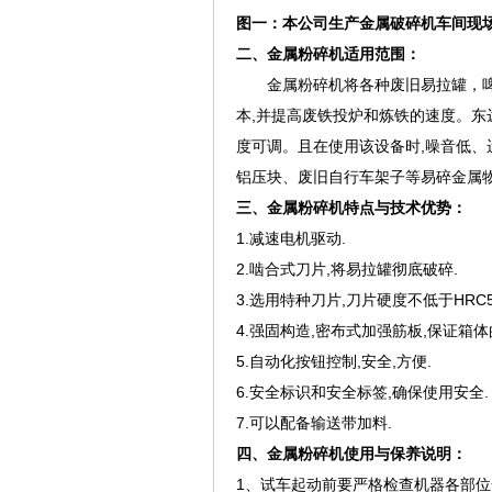
图一：本公司生产金属破碎机车间现
二、金属粉碎机适用范围：
金属粉碎机将各种废旧易拉罐，啤酒
本,并提高废铁投炉和炼铁的速度。东
度可调。且在使用该设备时,噪音低
铝压块、废旧自行车架子等易碎金属
三、金属粉碎机特点与技术优势：
1.减速电机驱动.
2.啮合式刀片,将易拉罐彻底破碎.
3.选用特种刀片,刀片硬度不低于HRC5
4.强固构造,密布式加强筋板,保证箱体
5.自动化按钮控制,安全,方便.
6.安全标识和安全标签,确保使用安全.
7.可以配备输送带加料.
四、金属粉碎机使用与保养说明：
1、试车起动前要严格检查机器各部