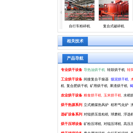
废金属破碎机
自行车粉碎机
复合式破碎机
相关技术
产品导航
专业烘干设备
导热油烘干机
转鼓烘干机
转
工业烘干设备
间接复合干燥器
煤泥烘干机
机
复合肥烘干机
矿用烘干机
果渣烘干机
农业烘干设备
粮食烘干机
玉米烘干机
水稻
烘干热源系列
立式燃煤热风炉
秸秆气化炉
选矿设备系列
对辊挤压造粒机
球磨机
浮选
烘干压球设备
矿粉压球机
对辊压球机
高压